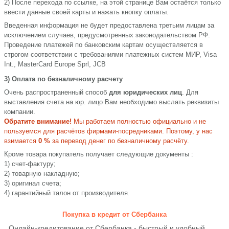
2) После перехода по ссылке, на этой странице Вам остаётся только
ввести данные своей карты и нажать кнопку оплаты.
Введенная информация не будет предоставлена третьим лицам за
исключением случаев, предусмотренных законодательством РФ.
Проведение платежей по банковским картам осуществляется в
строгом соответствии с требованиями платежных систем МИР, Visa
Int., MasterCard Europe Sprl, JCB
3) Оплата по безналичному расчету
Очень распространенный способ
для юридических лиц
. Для
выставления счета на юр. лицо Вам необходимо выслать реквизиты
компании.
Обратите внимание!
Мы работаем полностью официально и не
пользуемся для расчётов фирмами-посредниками. Поэтому, у нас
взимается
0 %
за перевод денег по безналичному расчёту.
Кроме товара покупатель получает следующие документы :
1) счет-фактуру;
2) товарную накладную;
3) оригинал счета;
4) гарантийный талон от производителя.
Покупка в кредит от Сбербанка
Онлайн-кредитование от Сбербанка - быстрый и удобный